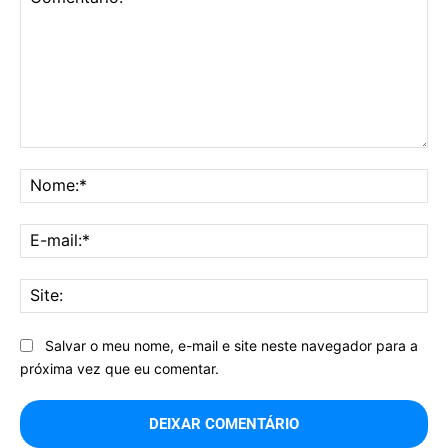
Comentário:
No
E-
mai
Sit
Salvar o meu nome, e-mail e site neste navegador para a
próxima vez que eu comentar.