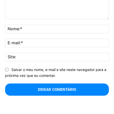
Comentário:
No
E-
mai
Sit
Salvar o meu nome, e-mail e site neste navegador para a
próxima vez que eu comentar.