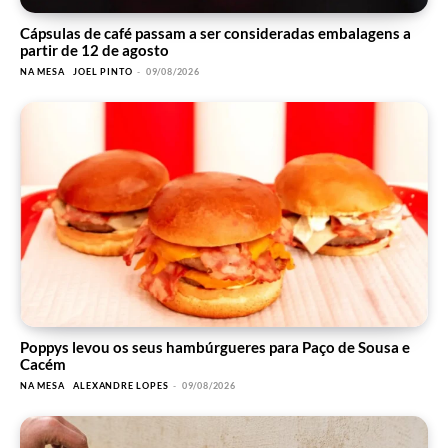
Cápsulas de café passam a ser consideradas embalagens a
partir de 12 de agosto
NA MESA
JOEL PINTO
-
09/08/2026
Poppys levou os seus hambúrgueres para Paço de Sousa e
Cacém
NA MESA
ALEXANDRE LOPES
-
09/08/2026