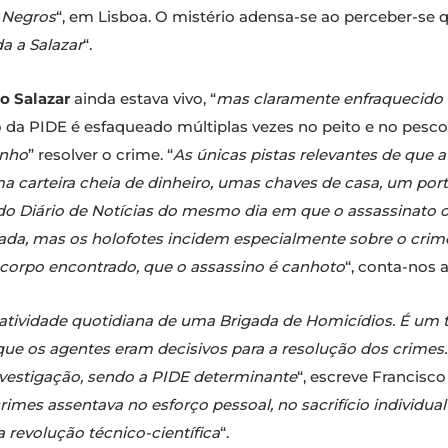
 Negros
“, em Lisboa. O mistério adensa-se ao perceber-se q
a a Salazar
“.
o Salazar
ainda estava vivo, “
mas claramente enfraquecido 
 da PIDE é esfaqueado múltiplas vezes no peito e no pescoç
inho
” resolver o crime. “
As únicas pistas relevantes de que a 
ma carteira cheia de dinheiro, umas chaves de casa, um po
 Diário de Notícias do mesmo dia em que o assassinato oc
gada, mas os holofotes incidem especialmente sobre o cri
 corpo encontrado, que o assassino é canhoto
“, conta-nos 
 atividade quotidiana de uma Brigada de Homicídios. É um
que os agentes eram decisivos para a resolução dos crimes. 
nvestigação, sendo a PIDE determinante
“, escreve Francisc
crimes assentava no esforço pessoal, no sacrifício individual
revolução técnico-científica
“.