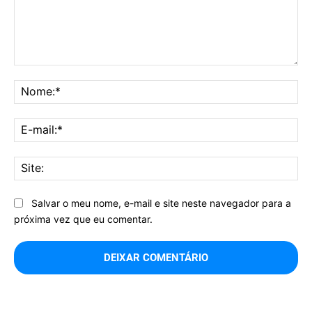
Comentário:
No
E-
mai
Sit
Salvar o meu nome, e-mail e site neste navegador para a
próxima vez que eu comentar.