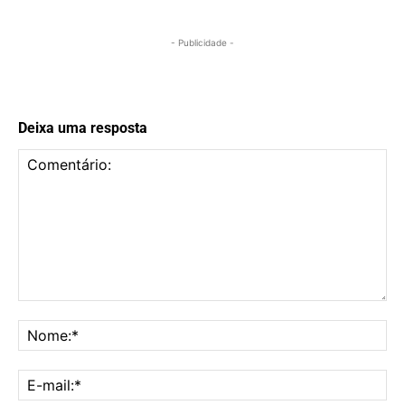
- Publicidade -
Deixa uma resposta
Comentário:
No
E-
mai