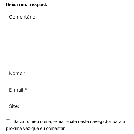
Deixa uma resposta
Comentário:
No
E-
mai
Sit
Salvar o meu nome, e-mail e site neste navegador para a
próxima vez que eu comentar.