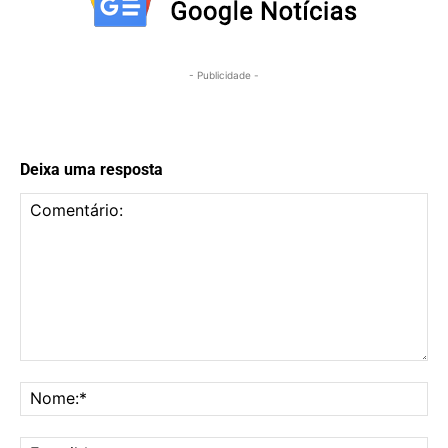
- Publicidade -
Deixa uma resposta
Comentário:
No
E-