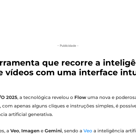
- Publicidade -
ramenta que recorre a inteligênc
e vídeos com uma interface intu
/O 2025
, a tecnológica revelou o
Flow
uma nova e poderosa 
l, com apenas alguns cliques e instruções simples, é possíve
a artificial generativa.
es, a
Veo
,
Imagen
e
Gemini
, sendo a
Veo
a inteligência arti