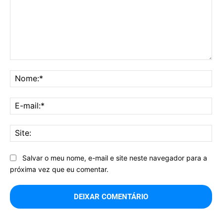
Comentário:
No
E-
mai
Sit
Salvar o meu nome, e-mail e site neste navegador para a
próxima vez que eu comentar.