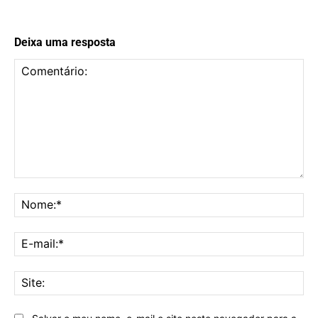
Deixa uma resposta
Comentário:
No
E-
mai
Sit