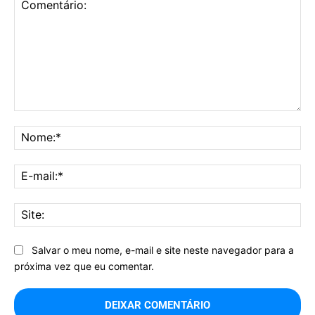
Comentário:
No
E-
mai
Sit
Salvar o meu nome, e-mail e site neste navegador para a
próxima vez que eu comentar.