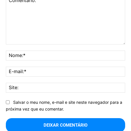
Comentário:
No
E-
mai
Sit
Salvar o meu nome, e-mail e site neste navegador para a
próxima vez que eu comentar.