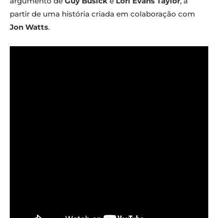
argumento de
Guy Busick
e
Lori Evans Taylor
, a
partir de uma história criada em colaboração com
Jon Watts
.