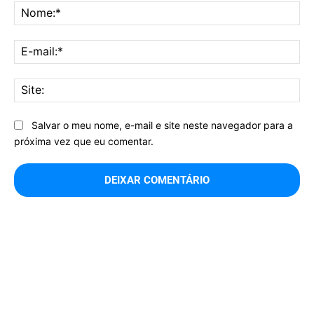
No
E-
mai
Sit
Salvar o meu nome, e-mail e site neste navegador para a
próxima vez que eu comentar.