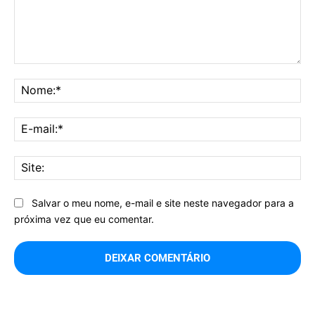
Comentário:
No
E-
mai
Sit
Salvar o meu nome, e-mail e site neste navegador para a
próxima vez que eu comentar.