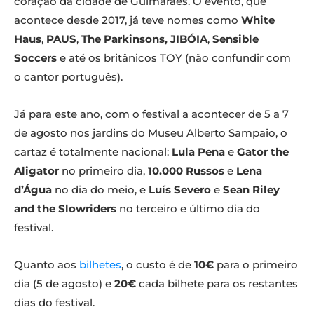
coração da cidade de Guimarães. O evento, que
acontece desde 2017, já teve nomes como
White
Haus
,
PAUS
,
The Parkinsons, JIBÓIA
,
Sensible
Soccers
e até os britânicos TOY (não confundir com
o cantor português).
Já para este ano, com o festival a acontecer de 5 a 7
de agosto nos jardins do Museu Alberto Sampaio, o
cartaz é totalmente nacional:
Lula Pena
e
Gator the
Aligator
no primeiro dia,
10.000 Russos
e
Lena
d’Água
no dia do meio, e
Luís Severo
e
Sean Riley
and the Slowriders
no terceiro e último dia do
festival.
Quanto aos
bilhetes
, o custo é de
10€
para o primeiro
dia (5 de agosto) e
20€
cada bilhete para os restantes
dias do festival.