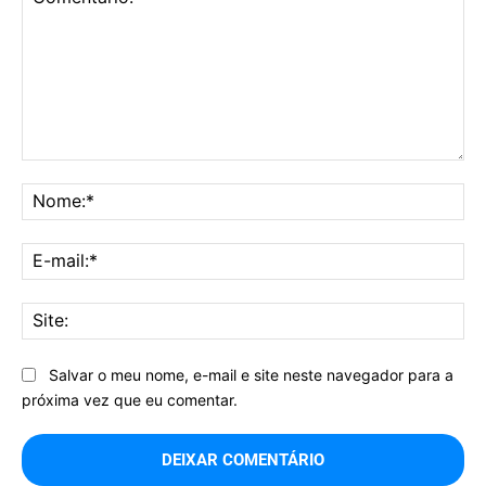
Comentário:
No
E-
mai
Sit
Salvar o meu nome, e-mail e site neste navegador para a
próxima vez que eu comentar.