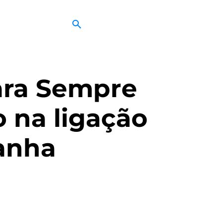
para Sempre
o na ligação
panha