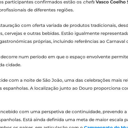
 os participantes confirmados estão os
chefs
Vasco Coelho 
profissionais de diferentes regiões.
auração com oferta variada de produtos tradicionais, desd
 cervejas e outras bebidas. Estão igualmente representada
gastronómicas próprias, incluindo referências ao Carnaval 
 decorre num período em que o espaço envolvente permite a
da cidade.
cide com a noite de São João, uma das celebrações mais rel
s espanholas. A localização junto ao Douro proporciona c
concebido com uma perspetiva de continuidade, prevendo a 
spanholas. Está ainda definida uma meta de maior escala p
ambos os países, em articulação com o
Campeonato do Mun