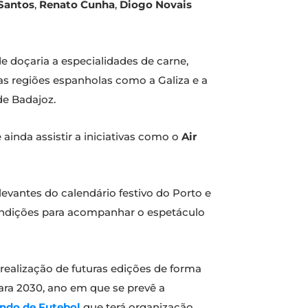
Santos
,
Renato Cunha
,
Diogo Novais
e doçaria a especialidades de carne,
s regiões espanholas como a Galiza e a
de Badajoz.
inda assistir a iniciativas como o
Air
evantes do calendário festivo do Porto e
ondições para acompanhar o espetáculo
realização de futuras edições de forma
ara 2030, ano em que se prevê a
do de Futebol
que terá organização