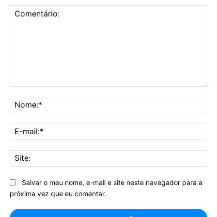
Comentário:
No
E-
mai
Sit
Salvar o meu nome, e-mail e site neste navegador para a
próxima vez que eu comentar.