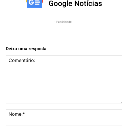
- Publicidade -
Deixa uma resposta
Comentário:
No
E-