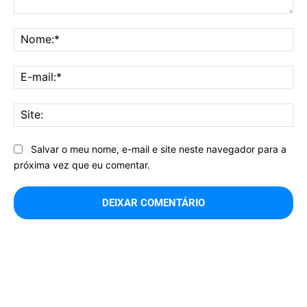
Comentário:
No
E-
mai
Sit
Salvar o meu nome, e-mail e site neste navegador para a
próxima vez que eu comentar.