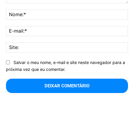
Comentário:
No
E-
mai
Sit
Salvar o meu nome, e-mail e site neste navegador para a
próxima vez que eu comentar.