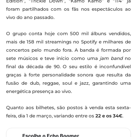
Edition”, “Trickle Down”, “Kamo Kamo” e “114” já
foram partilhados com os fãs nos espectáculos ao
vivo do ano passado.
O grupo conta hoje com 500 mil álbuns vendidos,
mais de 158 mil streamings no Spotify e milhares de
concertos pelo mundo fora. A banda é formada por
sete músicos e teve início como uma
jam band
no
final da década de 90. O seu estilo é inconfundível
graças à forte personalidade sonora que resulta da
fusão de dub, reggae, soul e jazz, garantindo uma
energética presença ao vivo.
Quanto aos bilhetes, são postos à venda esta sexta-
feira, dia 1 de março, variando entre os
22 e os 34€
.
Escolhe o Echo Boomer