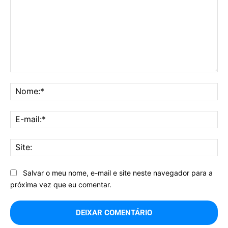
Comentário:
No
E-
mai
Sit
Salvar o meu nome, e-mail e site neste navegador para a
próxima vez que eu comentar.