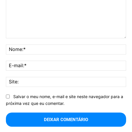
Comentário:
No
E-
mai
Sit
Salvar o meu nome, e-mail e site neste navegador para a
próxima vez que eu comentar.