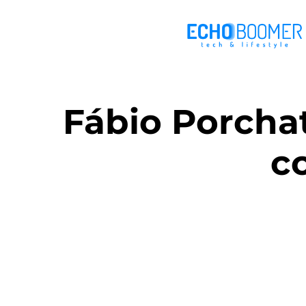
Fábio Porchat
c