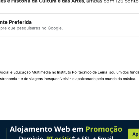
s e História da Cultura e das Artes
, ambas com 126 ponto
te Preferida
mpre que pesquisares no Google.
ial e Educação Multimédia no Instituto Politécnico de Leiria, sou um dos fun
stronomia - e de viagens inesquecíveis! - e apaixonado pelo mundo da música.