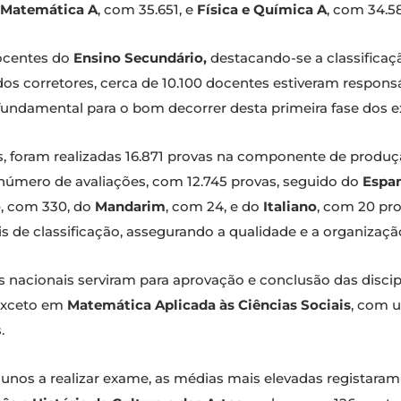
Matemática A
, com 35.651, e
Física e Química A
, com 34.5
ocentes do
Ensino Secundário,
destacando-se a classificaç
s corretores, cerca de 10.100 docentes estiveram responsáv
undamental para o bom decorrer desta primeira fase dos 
s, foram realizadas 16.871 provas na componente de produção
número de avaliações, com 12.745 provas, seguido do
Espa
o
, com 330, do
Mandarim
, com 24, e do
Italiano
, com 20 pro
ris de classificação, assegurando a qualidade e a organiza
s nacionais serviram para aprovação e conclusão das discip
 exceto em
Matemática Aplicada às Ciências Sociais
, com 
.
lunos a realizar exame, as médias mais elevadas registara