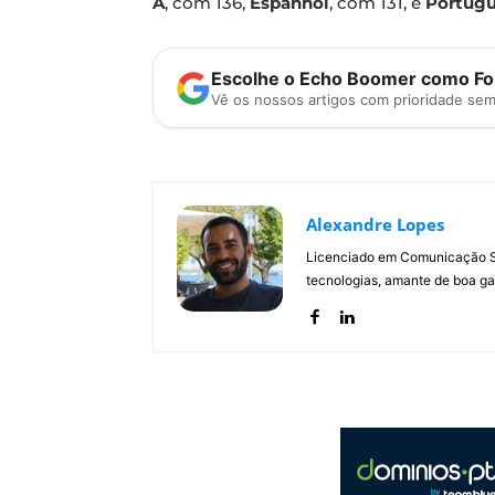
A
, com 136,
Espanhol
, com 131, e
Portuguê
Escolhe o Echo Boomer como Fon
Vê os nossos artigos com prioridade se
Alexandre Lopes
Licenciado em Comunicação Soc
tecnologias, amante de boa ga