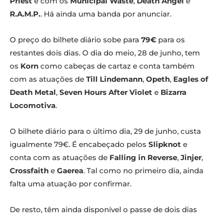
Priest
e com os
Municipal Waste
,
Death Angel
e
R.A.M.P.
. Há ainda uma banda por anunciar.
O preço do bilhete diário sobe para
79€
para os
restantes dois dias. O dia do meio, 28 de junho, tem
os
Korn
como cabeças de cartaz e conta também
com as atuações de
Till Lindemann
,
Opeth
,
Eagles of
Death Metal
,
Seven Hours After Violet
e
Bizarra
Locomotiva
.
O bilhete diário para o último dia, 29 de junho, custa
igualmente 79€. É encabeçado pelos
Slipknot
e
conta com as atuações de
Falling in Reverse
,
Jinjer
,
Crossfaith
e
Gaerea
. Tal como no primeiro dia, ainda
falta uma atuação por confirmar.
De resto, têm ainda disponível o passe de dois dias