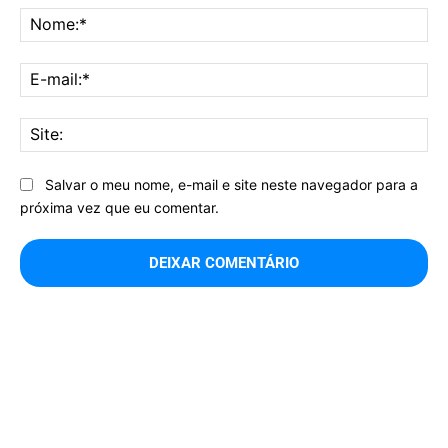
No
E-
mai
Sit
Salvar o meu nome, e-mail e site neste navegador para a
próxima vez que eu comentar.