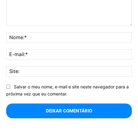
Comentário:
No
E-
mai
Sit
Salvar o meu nome, e-mail e site neste navegador para a
próxima vez que eu comentar.