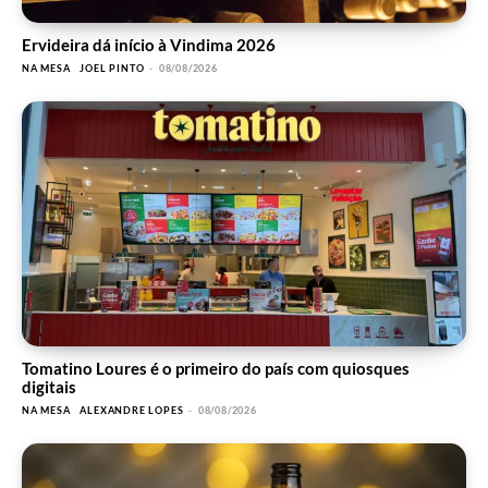
Ervideira dá início à Vindima 2026
NA MESA
JOEL PINTO
-
08/08/2026
Tomatino Loures é o primeiro do país com quiosques
digitais
NA MESA
ALEXANDRE LOPES
-
08/08/2026