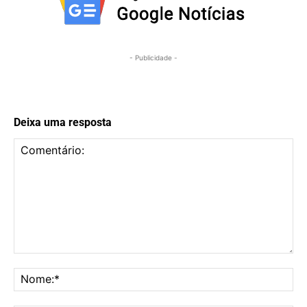
- Publicidade -
Deixa uma resposta
Comentário:
No