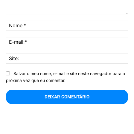
Comentário:
No
E-
mai
Sit
Salvar o meu nome, e-mail e site neste navegador para a
próxima vez que eu comentar.