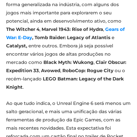
forma generalizada na indústria, com alguns dos
jogos mais importante para explorarem o seu
potencial, ainda em desenvolvimento ativo, como
The Witcher 4
,
Marvel 1943: Rise of Hydra
,
Gears of
War: E-Day
, Tomb Raider: Legacy of Atlantis
e
Catalyst,
entre outros. Embora já seja possível
encontrar vários jogos de altas produções no
mercado como
Black Myth: Wukong
,
Clair Obscur:
Expedition 33
,
Avowed
,
RoboCop: Rogue City
ou o
recém-lançado
LEGO Batman: Legacy of the Dark
Knight
.
Ao que tudo indica, o Unreal Engine 6 será menos um
salto geracional, e mais uma unificação das várias
ferramentas de produção da Epic Games, com as
mais recentes novidades. Esta expectativa foi
reforçada com um cartão final no trailer de Rocket