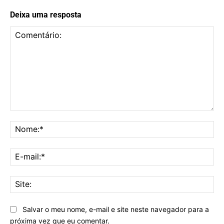
Deixa uma resposta
Comentário:
No
E-
mai
Sit
Salvar o meu nome, e-mail e site neste navegador para a
próxima vez que eu comentar.