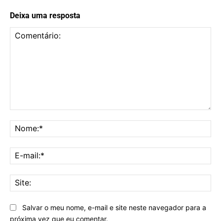
Deixa uma resposta
Comentário:
No
E-
mai
Sit
Salvar o meu nome, e-mail e site neste navegador para a
próxima vez que eu comentar.