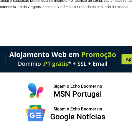
ial e Educação Multimédia no Instituto Politécnico de Leiria, sou um dos fun
stronomia - e de viagens inesquecíveis! - e apaixonado pelo mundo da música.