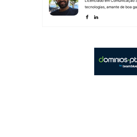
Licenciado em Comunicação Soc
tecnologias, amante de boa ga