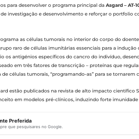
ados para desenvolver o programa principal da
Asgard – AT-1
pa de investigação e desenvolvimento e reforçar o portfoli
ograma as células tumorais no interior do corpo do doente
rupo raro de células imunitárias essenciais para a indução 
io os antigénios específicos do cancro do indivíduo, dese
seado em três fatores de transcrição – proteínas que regul
a de células tumorais, “programando-as” para se tornarem
rd estão publicados na revista de alto impacto científic
ceito em modelos pré-clínicos, induzindo forte imunidade
te Preferida
mpre que pesquisares no Google.