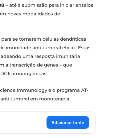
08
– até à submissão para iniciar ensaios
o com novas modalidades de
 para se tornarem células dendríticas
de imunidade anti tumoral eficaz. Estas
ncadeando uma resposta imunitária
am a transcrição de genes – que
 cDC1s imunogénicas.
o Science Immunology e o programa AT-
 anti tumoral em monoterapia.
Adicionar fonte