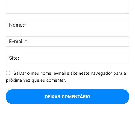
Comentário:
No
E-
mai
Sit
Salvar o meu nome, e-mail e site neste navegador para a
próxima vez que eu comentar.