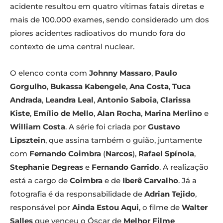
acidente resultou em quatro vítimas fatais diretas e
mais de 100.000 exames, sendo considerado um dos
piores acidentes radioativos do mundo fora do
contexto de uma central nuclear.
O elenco conta com
Johnny Massaro
,
Paulo
Gorgulho
,
Bukassa Kabengele
,
Ana Costa
,
Tuca
Andrada
,
Leandra Leal
,
Antonio Saboia
,
Clarissa
Kiste
,
Emílio de Mello
,
Alan Rocha
,
Marina Merlino
e
William Costa
. A série foi criada por
Gustavo
Lipsztein
, que assina também o guião, juntamente
com
Fernando Coimbra
(
Narcos
),
Rafael Spínola
,
Stephanie Degreas
e
Fernando Garrido
. A realização
está a cargo de
Coimbra
e de
Iberê Carvalho
. Já a
fotografia é da responsabilidade de
Adrian Tejido
,
responsável por
Ainda Estou Aqui
, o filme de
Walter
Salles
que venceu o Óscar de
Melhor Filme