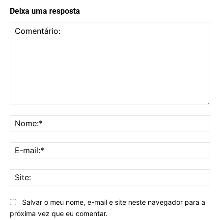
Deixa uma resposta
Comentário:
No
E-
mai
Sit
Salvar o meu nome, e-mail e site neste navegador para a
próxima vez que eu comentar.