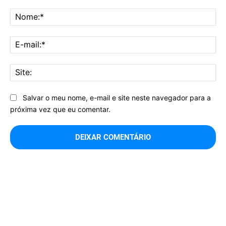
Comentário:
No
E-
mai
Sit
Salvar o meu nome, e-mail e site neste navegador para a
próxima vez que eu comentar.