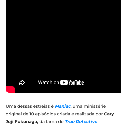
Uma dessas estreias é
Maniac
, uma minissérie
original de 10 episódios criada e realizada por
Cary
Joji Fukunaga
,
da fama de
True Detective