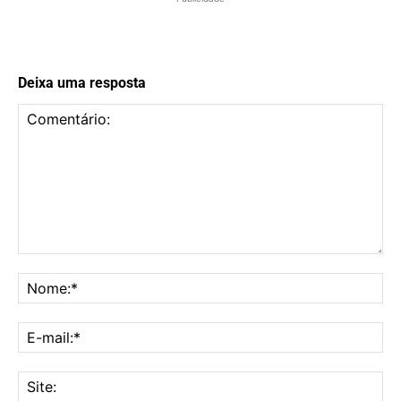
Deixa uma resposta
Comentário:
No
E-
mai
Sit