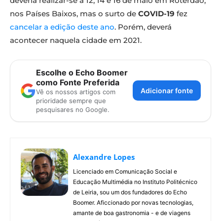
deveria realizar-se a 12, 14 e 16 de maio em Roterdão,
nos Países Baixos, mas o surto de
COVID-19
fez
cancelar a edição deste ano
. Porém, deverá
acontecer naquela cidade em 2021.
Escolhe o Echo Boomer
como Fonte Preferida
Adicionar fonte
Vê os nossos artigos com
prioridade sempre que
pesquisares no Google.
Alexandre Lopes
Licenciado em Comunicação Social e
Educação Multimédia no Instituto Politécnico
de Leiria, sou um dos fundadores do Echo
Boomer. Aficcionado por novas tecnologias,
amante de boa gastronomia - e de viagens