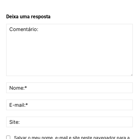
Deixa uma resposta
Comentário:
No
E-
mai
Sit
Salvar o meu nome, e-mail e site neste navegador para a