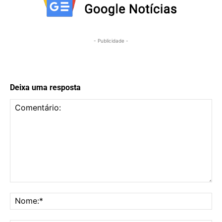
- Publicidade -
Deixa uma resposta
Comentário:
No