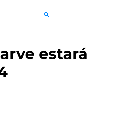
garve estará
4