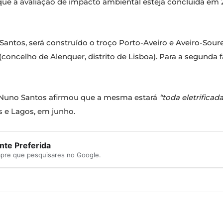
ue a avaliação de impacto ambiental esteja concluída em 
antos, será construído o troço Porto-Aveiro e Aveiro-Sour
concelho de Alenquer, distrito de Lisboa). Para a segunda f
o Nuno Santos afirmou que a mesma estará
“toda eletrificad
s e Lagos, em junho.
te Preferida
mpre que pesquisares no Google.