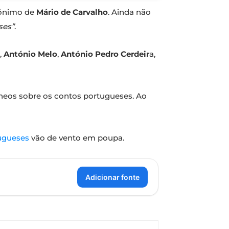
mónimo de
Mário de Carvalho
. Ainda não
ses”
.
,
António Melo
,
António Pedro Cerdeir
a,
âneos sobre os contos portugueses. Ao
ugueses
vão de vento em poupa.
Adicionar fonte