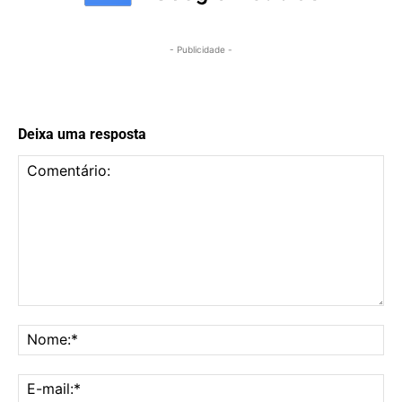
- Publicidade -
Deixa uma resposta
Comentário:
No
E-
mai