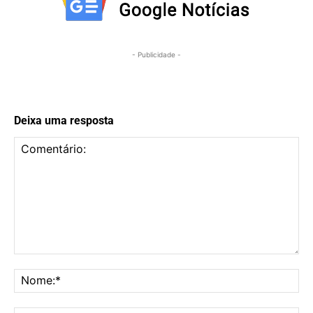
- Publicidade -
Deixa uma resposta
Comentário:
No