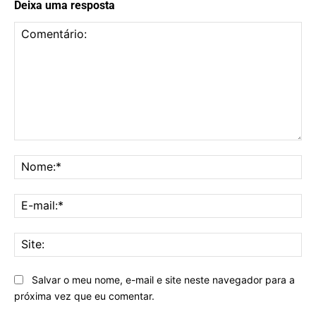
Deixa uma resposta
Comentário:
No
E-
mai
Sit
Salvar o meu nome, e-mail e site neste navegador para a
próxima vez que eu comentar.