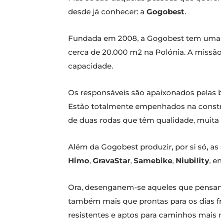
desde já conhecer: a
Gogobest
.
Fundada em 2008, a Gogobest tem uma f
cerca de 20.000 m2 na Polónia. A missã
capacidade.
Os responsáveis são apaixonados pelas b
Estão totalmente empenhados na constru
de duas rodas que têm qualidade, muita d
Além da Gogobest produzir, por si só, a
Himo
,
GravaStar
,
Samebike
,
Niubility
, e
Ora, desenganem-se aqueles que pensam q
também mais que prontas para os dias f
resistentes e aptos para caminhos mais