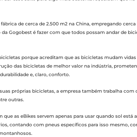
ábrica de cerca de 2.500 m2 na China, empregando cerca
o da Gogobest é fazer com que todos possam andar de bici
icicletas porque acreditam que as bicicletas mudam vidas 
ção das bicicletas de melhor valor na indústria, promete
urabilidade e, claro, conforto.
s suas próprias bicicletas, a empresa também trabalha com
ntre outras.
ue as eBikes servem apenas para usar quando sol está a r
rios, contando com pneus específicos para isso mesmo, c
 montanhosos.