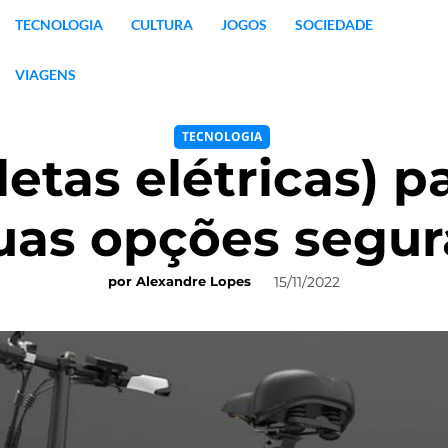
TECNOLOGIA
CULTURA
JOGOS
SOCIEDADE
VIAGENS
TECNOLOGIA
letas elétricas) p
uas opções segur
15/11/2022
por
Alexandre Lopes