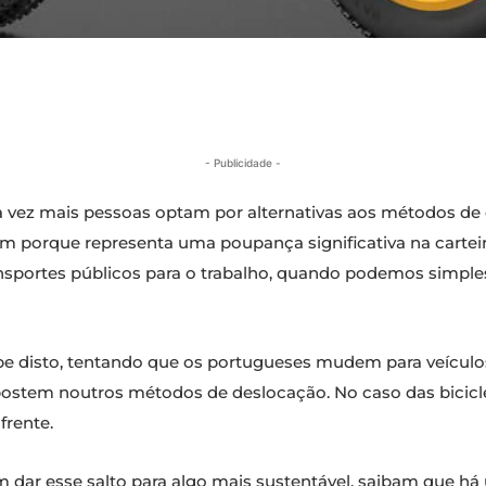
- Publicidade -
z mais pessoas optam por alternativas aos métodos de de
 porque representa uma poupança significativa na carteira
ansportes públicos para o trabalho, quando podemos simple
be disto, tentando que os portugueses mudem para veículo
postem noutros métodos de deslocação. No caso das bicicle
frente.
 dar esse salto para algo mais sustentável, saibam que há