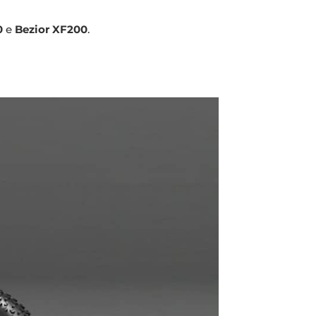
0
e
Bezior XF200
.