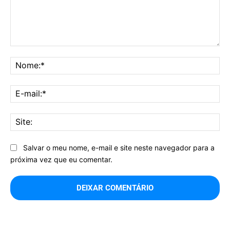
Comentário:
No
E-
mai
Sit
Salvar o meu nome, e-mail e site neste navegador para a
próxima vez que eu comentar.