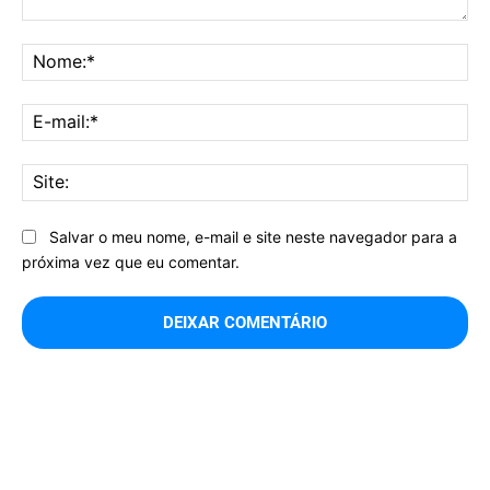
Comentário:
No
E-
mai
Sit
Salvar o meu nome, e-mail e site neste navegador para a
próxima vez que eu comentar.