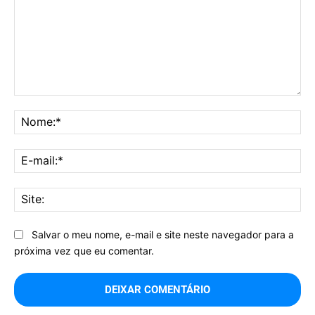
Comentário:
No
E-
mai
Sit
Salvar o meu nome, e-mail e site neste navegador para a
próxima vez que eu comentar.