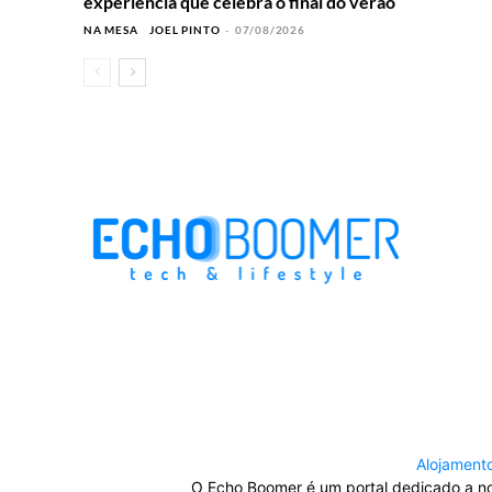
experiência que celebra o final do verão
NA MESA
JOEL PINTO
-
07/08/2026
Alojament
O Echo Boomer é um portal dedicado a nov