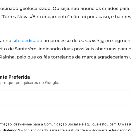
rocinado geolocalizado. Ou seja: são anúncios criados pa
ção “Torres Novas/Entroncamento” não foi por acaso, e há 
rar no
site dedicado
ao processo de
franchising
, no segment
to de Santarém, indicando duas possíveis aberturas para br
Rainha, pelo que os fãs torrejanos da marca agradeceriam 
te Preferida
mpre que pesquisares no Google.
ormação, desviei-me para a Comunicação Social e é aqui que estou bem. Um ass
 Nintendo Switch aficionado, aspirante a estudante em Hogwarts, e treinador P